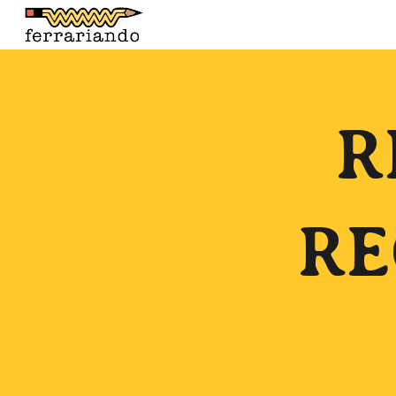
Sk
R
RE