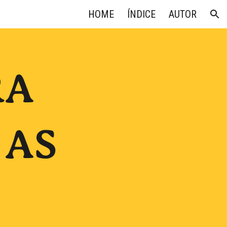
HOME
ÍNDICE
AUTOR
ion
RA
 AS